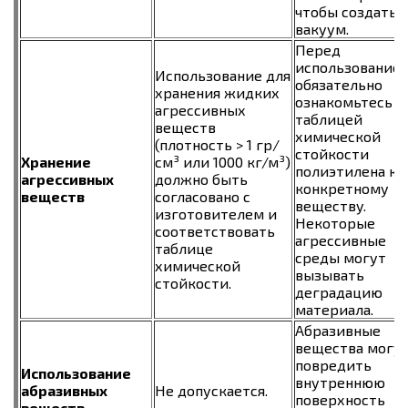
чтобы создать
вакуум.
Перед
использование
Использование для
обязательно
хранения жидких
ознакомьтесь с
агрессивных
таблицей
веществ
химической
(плотность > 1 гр/
стойкости
Хранение
см³ или 1000 кг/м³)
полиэтилена к
агрессивных
должно быть
конкретному
веществ
согласовано с
веществу.
изготовителем и
Некоторые
соответствовать
агрессивные
таблице
среды могут
химической
вызывать
стойкости.
деградацию
материала.
Абразивные
вещества могу
повредить
Использование
внутреннюю
абразивных
Не допускается.
поверхность
веществ