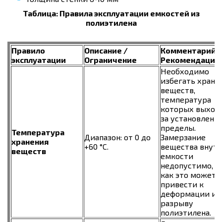
Таблица: Правила эксплуатации емкостей из
полиэтилена
Правило
Описание /
Комментарий /
эксплуатации
Ограничение
Рекомендации
Необходимо
избегать хране
веществ,
температура
которых выход
за установленн
пределы.
Температура
Диапазон: от 0 до
Замерзание
хранения
+60 °C.
вещества внут
веществ
емкости
недопустимо, т
как это может
привести к
деформации ил
разрыву
полиэтилена.