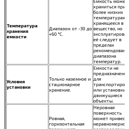
Емкость может
храниться при
более низких
температурах, 
хранящееся в н
Температура
Диапазон: от -30 до
вещество, но
хранения
+60 °C.
эксплуатирова
емкости
её следует в
пределах
рекомендованн
диапазона
температур.
Емкости не
предназначены
Только наземное и
для
Условия
стационарное
транспортиров
установки
хранение.
или установки 
движущиеся
объекты.
Неровная
поверхность
Ровная,
может привест
горизонтальная
неравномерном