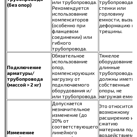
или трубопровода.
трубопровода н
(без опор)
Рекомендуется
стенки или
использование
горловину
компенсаторов
емкости, вызыв
(особенно при
деформацию и
фланцевом
трещины.
соединении) или
гибкого
трубопровода.
Обязательное
Тяжелое
использование
оборудование 
Подключение
опор,
длинные
арматуры/
компенсирующих
трубопроводы
трубопровода
нагрузку от
должны иметь
(массой > 2 кг)
подключаемого
собственные
оборудования и/
опоры, не
или трубопровода.
нагружая емкос
Допускается
Это относится к
незначительное
возможному
изменение (до
расширению ил
20% от
сжатию
соответствующего
материала под
Изменение
линейного
воздействием