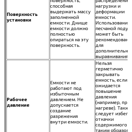
поверхность,
распределению
способная
нагрузки и
выдержать массу
деформации
Поверхность
заполненной
емкости.
установки
емкости. Днище
Использование
емкости должно
песчаной поду
полностью
может быть
опираться на эту
рекомендовано
поверхность.
для
дополнительно
выравнивания.
Нельзя
герметично
закрывать
емкость, если
Емкости не
ожидается
работают под
повышение
избыточным
давления
Рабочее
давлением. Не
(например, при
давление
допускается
нагреве). Также
создание
следует избега
разрежения
откачки
внутри емкости.
содержимого
таким образом,