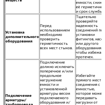
емкости, снижа
её герметичнос
и срок службы.
Тщательно
проверяйте
Перед
надежность
использованием
соединений пос
Установка
необходимо
установки
дополнительного
проверить
фитингов, насо
оборудования
герметичность
или другого
всех мест стыков.
оборудования,
чтобы избежат
протечек.
Подключение
должно исключать
поперечное и/или
продольное
Избегайте
нагружение
прямого жестк
емкости и
соединения с
установленной
емкостью,
арматуры весом
которое может
Подключение
подключаемого
передавать
арматуры/
оборудования и/
нагрузки от
трубопровода