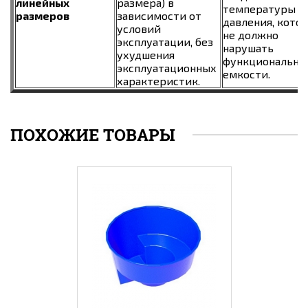
линейных
размера) в
температуры и
размеров
зависимости от
давления, кото
условий
не должно
эксплуатации, без
нарушать
ухудшения
функционально
эксплуатационных
емкости.
характеристик.
ПОХОЖИЕ ТОВАРЫ