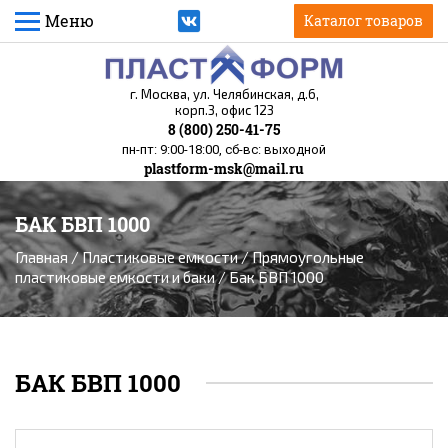
Меню
Каталог товаров
г. Москва, ул. Челябинская, д.6,
корп.3, офис 123
8 (800) 250-41-75
пн-пт: 9:00-18:00, сб-вс: выходной
plastform-msk@mail.ru
БАК БВП 1000
Вы здесь
Главная
/
Пластиковые емкости
/
Прямоугольные
пластиковые емкости и баки
/ Бак БВП 1000
БАК БВП 1000