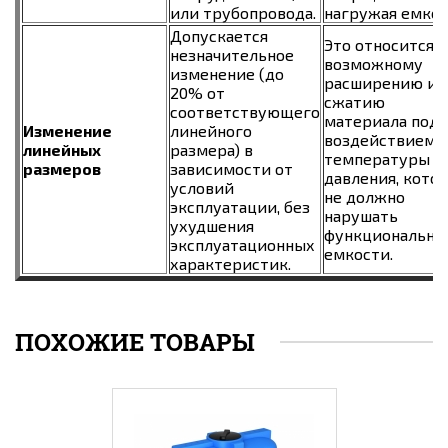
или трубопровода.
нагружая емкос
Допускается
Это относится к
незначительное
возможному
изменение (до
расширению ил
20% от
сжатию
соответствующего
материала под
Изменение
линейного
воздействием
линейных
размера) в
температуры и
размеров
зависимости от
давления, кото
условий
не должно
эксплуатации, без
нарушать
ухудшения
функционально
эксплуатационных
емкости.
характеристик.
ПОХОЖИЕ ТОВАРЫ