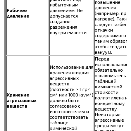
повышение
избыточным
давления
Рабочее
давлением. Не
(например, при
давление
допускается
нагреве). Также
создание
следует избега
разрежения
откачки
внутри емкости.
содержимого
таким образом,
чтобы создать
вакуум.
Перед
использование
Использование для
обязательно
хранения жидких
ознакомьтесь с
агрессивных
таблицей
веществ
химической
(плотность > 1 гр/
стойкости
Хранение
см³ или 1000 кг/м³)
полиэтилена к
агрессивных
должно быть
конкретному
веществ
согласовано с
веществу.
изготовителем и
Некоторые
соответствовать
агрессивные
таблице
среды могут
химической
вызывать