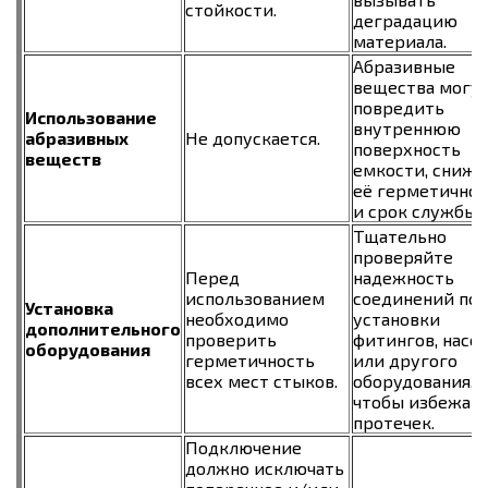
стойкости.
деградацию
материала.
Абразивные
вещества могу
повредить
Использование
внутреннюю
абразивных
Не допускается.
поверхность
веществ
емкости, снижа
её герметичнос
и срок службы.
Тщательно
проверяйте
Перед
надежность
использованием
соединений пос
Установка
необходимо
установки
дополнительного
проверить
фитингов, насо
оборудования
герметичность
или другого
всех мест стыков.
оборудования,
чтобы избежат
протечек.
Подключение
должно исключать