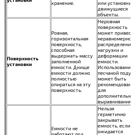
хранение.
или установки 
движущиеся
объекты.
Неровная
поверхность
Ровная,
может привест
горизонтальная
неравномерном
поверхность,
распределению
способная
нагрузки и
выдержать массу
деформации
Поверхность
заполненной
емкости.
установки
емкости. Днище
Использование
емкости должно
песчаной поду
полностью
может быть
опираться на эту
рекомендовано
поверхность.
для
дополнительно
выравнивания.
Нельзя
герметично
закрывать
емкость, если
Емкости не
ожидается
работают под