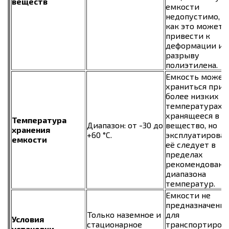
веществ
емкости
недопустимо, т
как это может
привести к
деформации ил
разрыву
полиэтилена.
Емкость может
храниться при
более низких
температурах, 
хранящееся в н
Температура
Диапазон: от -30 до
вещество, но
хранения
+60 °C.
эксплуатирова
емкости
её следует в
пределах
рекомендованн
диапазона
температур.
Емкости не
предназначены
Только наземное и
для
Условия
стационарное
транспортиров
установки