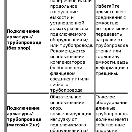
поперечное и/или
продольное
Избегайте
нагружение
прямого жестк
емкости и
соединения с
установленной
емкостью,
арматуры весом
которое может
Подключение
подключаемого
передавать
арматуры/
оборудования и/
нагрузки от
трубопровода
или трубопровода.
трубопровода н
(без опор)
Рекомендуется
стенки или
использование
горловину
компенсаторов
емкости, вызыв
(особенно при
деформацию и
фланцевом
трещины.
соединении) или
гибкого
трубопровода.
Обязательное
Тяжелое
использование
оборудование 
Подключение
опор,
длинные
арматуры/
компенсирующих
трубопроводы
трубопровода
нагрузку от
должны иметь
(массой > 2 кг)
подключаемого
собственные
оборудования и/
опоры, не