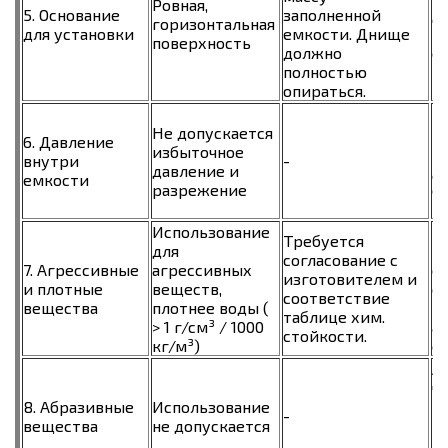
Ровная,
5. Основание
заполненной
д
горизонтальная
для установки
емкости. Днище
п
поверхность
должно
е
полностью
опираться.
Е
Не допускается
р
6. Давление
избыточное
р
внутри
-
давление и
д
емкости
разрежение
с
п
Использование
П
Требуется
для
и
согласование с
7. Агрессивные
агрессивных
о
изготовителем и
и плотные
веществ,
с
соответствие
вещества
плотнее воды (
н
таблице хим.
> 1 г/см³ / 1000
а
стойкости.
кг/м³)
с
А
ч
8. Абразивные
Использование
п
-
вещества
не допускается
в
п