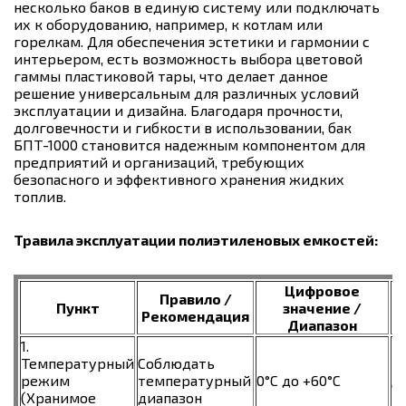
несколько баков в единую систему или подключать
их к оборудованию, например, к котлам или
горелкам. Для обеспечения эстетики и гармонии с
интерьером, есть возможность выбора цветовой
гаммы пластиковой тары, что делает данное
решение универсальным для различных условий
эксплуатации и дизайна. Благодаря прочности,
долговечности и гибкости в использовании, бак
БПТ-1000 становится надежным компонентом для
предприятий и организаций, требующих
безопасного и эффективного хранения жидких
топлив.
Травила эксплуатации полиэтиленовых емкостей:
Цифровое
Правило /
Пункт
значение /
Рекомендация
Диапазон
1.
П
Температурный
Соблюдать
т
режим
температурный
0°C до +60°C
д
(Хранимое
диапазон
и