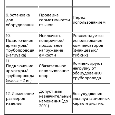
е
О
9. Установка
Проверка
н
Перед
доп.
герметичности
с
использованием
оборудования
стыков
п
у
10.
Исключить
Рекомендуется
П
Подключение
поперечное/
использование
д
арматуры/
продольное
компенсаторов
г
трубопровода
нагружение
(фланцевых/
с
(нагрузка)
емкости
гибких)
11.
Компенсируют
Подключение
Обязательное
С
нагрузку от
арматуры/
использование
н
оборудования/
трубопровода
опор
е
трубопровода.
(масса > 2 кг)
Е
Допустимы
п
12. Изменение
Без ухудшения
незначительные
п
размеров
эксплуатационных
изменения (до
и
изделия
характеристик.
20%)
т
н