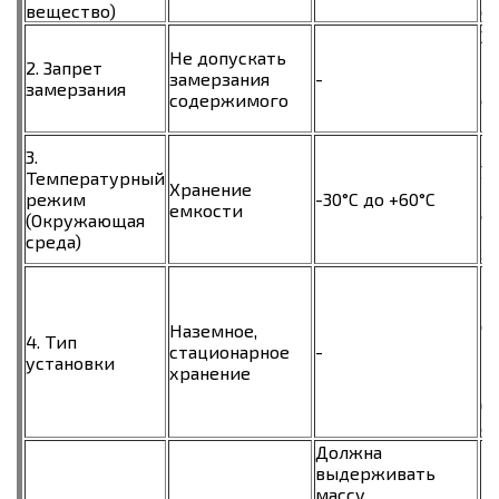
вещество)
с
З
Не допускать
в
2. Запрет
замерзания
-
п
замерзания
содержимого
е
р
П
3.
у
Температурный
Хранение
ш
режим
-30°C до +60°C
емкости
д
(Окружающая
т
среда)
х
Е
п
д
Наземное,
4. Тип
м
стационарное
-
установки
м
хранение
и
б
а
Должна
выдерживать
массу
П